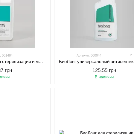
2
: 001484
Артикул: 000044
БиоЛонг средство для стерилизации и мытья маникюрного, педикюрного и прочего инструмента 1000 мл
87 грн
125.55 грн
личии
В наличии