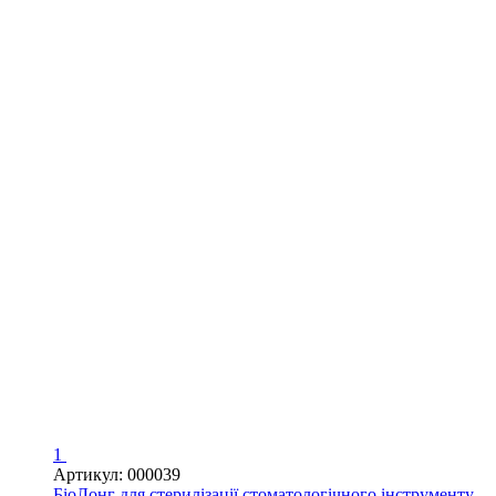
1
Артикул: 000039
БіоЛонг для стерилізації стоматологічного інструменту,