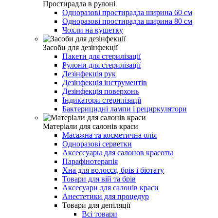
Простирадла в рулоні
Одноразові простирадла ширина 60 см
Одноразові простирадла ширина 80 см
Чохли на кушетку
Засоби для дезінфекції
Пакети для стерилізації
Рулони для стерилізації
Дезінфекція рук
Дезінфекція інструментів
Дезінфекція поверхонь
Індикатори стерилізації
Бактерицидні лампи і рециркулятори
Матеріали для салонів краси
Масажна та косметична олія
Одноразові серветки
Аксессуары для салонов красоты
Парафінотерапія
Хна для волосся, брів і біотату
Товари для вій та брів
Аксесуари для салонів краси
Анестетики для процедур
Товари для депіляції
Всі товари