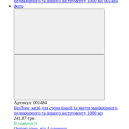
Артикул: 001484
БіоЛонг засіб для стерилізації та миття манікюрного,
педикюрного та іншого інструменту 1000 мл
241.87 грн
В наявності
Оптові ціни
від 4 одиниць