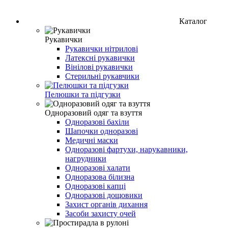
Каталог
Рукавички
Рукавички нітрилові
Латексні рукавички
Вінілові рукавички
Стерильні рукавчики
Пелюшки та підгузки
Одноразовий одяг та взуття
Одноразові бахіли
Шапочки одноразові
Медичні маски
Одноразові фартухи, нарукавники,
нагрудники
Одноразові халати
Одноразова білизна
Одноразові капці
Одноразові дощовики
Захист органів дихання
Засоби захисту очей