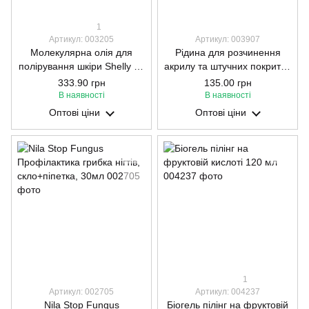
1
Артикул: 003205
Артикул: 003907
Молекулярна олія для
Рідина для розчинення
полірування шкіри Shelly 50
акрилу та штучних покриттів
мл
Jerden Proff Artificial Nail Tip
333.90 грн
135.00 грн
Remover. 200 мл
В наявності
В наявності
Оптові ціни
Оптові ціни
1
Артикул: 002705
Артикул: 004237
Nila Stop Fungus
Біогель пілінг на фруктовій