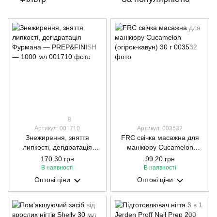
8
Артикул: 001710
Артикул: 003532
Знежирення, зняття
FRC свічка масажна для
липкості, дегідратація
манікюру Cucamelon
Фурмана — PREP&FINISH
(огірок-кавун) 30 г
170.30 грн
99.20 грн
— 1000 мл
В наявності
В наявності
Оптові ціни
Оптові ціни