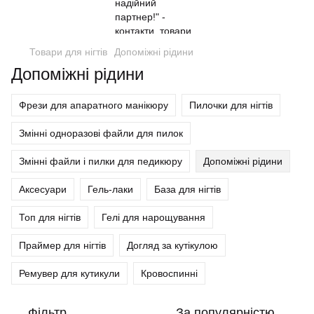
Товари для нігтів
Допоміжні рідини
Допоміжні рідини
Фрези для апаратного манікюру
Пилочки для нігтів
Змінні одноразові файли для пилок
Змінні файли і пилки для педикюру
Допоміжні рідини
Аксесуари
Гель-лаки
База для нігтів
Топ для нігтів
Гелі для нарощування
Праймер для нігтів
Догляд за кутікулою
Ремувер для кутикули
Кровоспинні
Фільтр
За популярністю