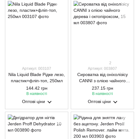
2
Артикул: 003107
Артикул: 003807
Nila Liquid Blade Рідке лезо,
Сироватка від оніхолізісу
пластик+фліп-топ, 250мл
CANNI з олією чайного
дерева і октопіроксом, 15
144.42 грн
237.15 грн
мл
В наявності
В наявності
Оптові ціни
Оптові ціни