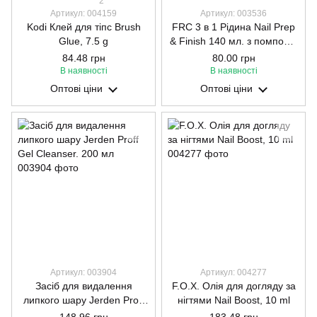
2
Артикул: 004159
Артикул: 003536
Kodi Клей для тіпс Brush
FRC 3 в 1 Рідина Nail Prep
Glue, 7.5 g
& Finish 140 мл. з помпою -
знежирення, зняття
84.48 грн
80.00 грн
липкості, дегідратація
В наявності
В наявності
Оптові ціни
Оптові ціни
Артикул: 003904
Артикул: 004277
Засіб для видалення
F.O.X. Олія для догляду за
липкого шару Jerden Proff
нігтями Nail Boost, 10 ml
Gel Cleanser. 200 мл