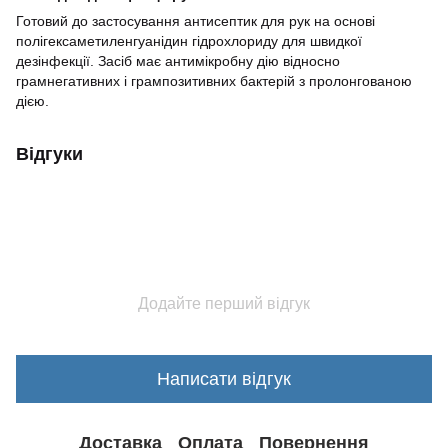
Готовий до застосування антисептик для рук на основі
полігексаметиленгуанідин гідрохлориду для швидкої
дезінфекції. Засіб має антимікробну дію відносно
грамнегативних і грампозитивних бактерій з пролонгованою
дією.
Відгуки
Додайте перший відгук
Написати відгук
Доставка
Оплата
Повернення