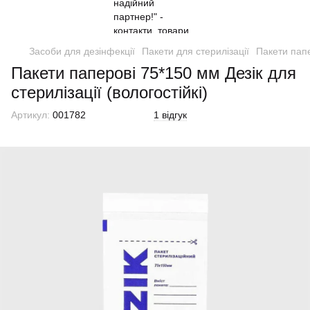
Засоби для дезінфекції
Пакети для стерилізації
Пакети папе
Пакети паперові 75*150 мм Дезік для
стерилізації (вологостійкі)
Артикул:
001782
1 відгук