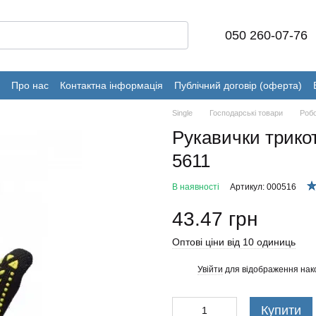
050 260-07-76
Про нас
Контактна інформація
Публічний договір (оферта)
Single
Господарські товари
Робо
Рукавички трикот
5611
В наявності
Артикул: 000516
43.47 грн
Оптові ціни від 10 одиниць
Увійти
для відображення нак
%
Купити