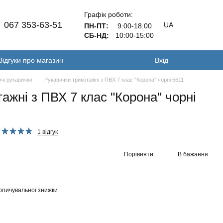
Графік роботи:
067 353-63-51
UA
ПН-ПТ:
9:00-18:00
СБ-НД:
10:00-15:00
Відгуки про магазин
Вхід
чі рукавички
Рукавички трикотажні з ПВХ 7 клас "Корона" чорні 5611
ажні з ПВХ 7 клас "Корона" чорні
1 відгук
Порівняти
В бажання
опичувальної знижки