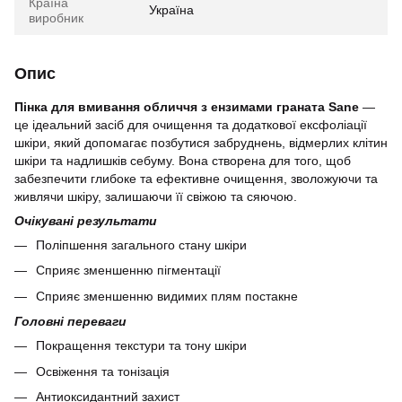
Країна
Україна
виробник
Опис
Пінка для вмивання обличчя з ензимами граната Sane
—
це ідеальний засіб для очищення та додаткової ексфоліації
шкіри, який допомагає позбутися забруднень, відмерлих клітин
шкіри та надлишків себуму. Вона створена для того, щоб
забезпечити глибоке та ефективне очищення, зволожуючи та
живлячи шкіру, залишаючи її свіжою та сяючою.
Очікувані результати
Поліпшення загального стану шкіри
Сприяє зменшенню пігментації
Сприяє зменшенню видимих плям постакне
Головні переваги
Покращення текстури та тону шкіри
Освіження та тонізація
Антиоксидантний захист