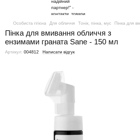
Особиста гігієна
Для обличчя
Тонік, пінка, мус
Пінка для в
Пінка для вмивання обличчя з
ензимами граната Sane - 150 мл
Артикул:
004812
Написати відгук