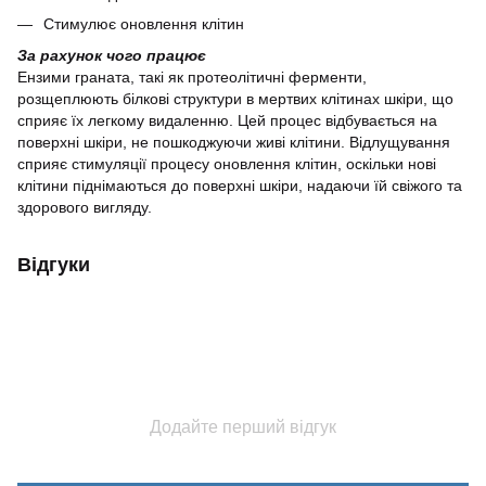
Стимулює оновлення клітин
За рахунок чого працює
Ензими граната, такі як протеолітичні ферменти,
розщеплюють білкові структури в мертвих клітинах шкіри, що
сприяє їх легкому видаленню. Цей процес відбувається на
поверхні шкіри, не пошкоджуючи живі клітини. Відлущування
сприяє стимуляції процесу оновлення клітин, оскільки нові
клітини піднімаються до поверхні шкіри, надаючи їй свіжого та
здорового вигляду.
Відгуки
Додайте перший відгук