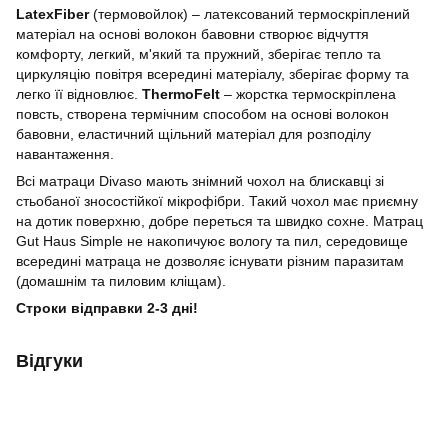
LatexFiber
(термовойлок) – латексований термоскріплений
матеріал на основі волокон бавовни створює відчуття
комфорту, легкий, м'який та пружний, зберігає тепло та
циркуляцію повітря всередині матеріалу, зберігає форму та
легко її відновлює.
ThermoFelt
– жорстка термоскріплена
повсть, створена термічним способом на основі волокон
бавовни, еластичний щільний матеріал для розподілу
навантаження.
Всі матраци Divaso мають знімний чохол на блискавці зі
стьобаної зносостійкої мікрофібри. Такий чохол має приємну
на дотик поверхню, добре переться та швидко сохне. Матрац
Gut Haus Simple не накопичуює вологу та пил, середовище
всередині матраца не дозволяє існувати різним паразитам
(домашнім та пиловим кліщам).
Строки відправки 2-3 дні!
Відгуки