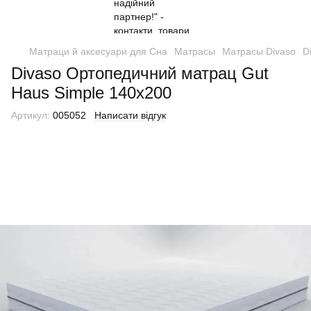
Матраци й аксесуари для Сна
Матрасы
Матрасы Divaso
D
Divaso Ортопедичний матрац Gut
Haus Simple 140х200
Артикул:
005052
Написати відгук