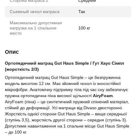
Сторона матраса 2
Средний
Съемный чехол матраса
Так
Максимально допустимая
нагрузка на 1 спальное
100 кг
место
Опис
Ортопедичний матрац Gut Haus Simple / Гут Хаус Сімпл
(жорсткість 2/3)
Ортопедичний матрац Gut Haus Simple – це безпружинна
модель висотою 12 см. Має зйомний чохол із зносостійкої
мікрофібри. Анатомічну підтримку тіла під час сну забезпечує
пружна ортопедична піна високої щільності
AiryFoam
.
AiryFoam (піна) – це синтетичний пружний спінений матеріал,
стійкий до деформації. Усі матраци від Divaso двосторонні.
Жорсткість однієї сторони Gut Haus Simple – вище середньої
(ступінь 3,5), жорсткість другої сторони – середня (ступінь 3).
Допустиме навантаження на 1 спальне місце Gut Haus Simple
– до 100 кг.