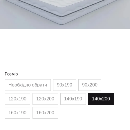
Розмір
Необхідно обрати
90х190
90х200
120х190
120х200
140х190
140х200
160х190
160х200