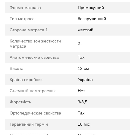
Форма матраса
Прямокутний
Тип матраса
безпружинний
Сторона матраса 1
жесткий
Количество зон жесткости
2
матраса
Анатомические свойства
Так
Висота
12 см
Країна виробник
Україна
Съемный наматрасник
Нет
Жорсткість
3/3,5
Ортопедические свойства
Так
Гарантійний термін
18 міс