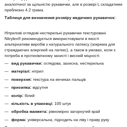
аналогічної за щільністю рукавички, але в розмірі L складатиме
приблизно 4.2 грама.
Таблиця для визначення розміру медичних рукавичок:
Нітрилові оглядові нестерильні рукавички текстуровані
Nitrylex® рекомендується використовувати в якості
альтернативи виробів з натурального латексу (зокрема для
страждаючих алергией на латекс), а також в умовах, коли є
потреба в протихімічному захисті і високій міцності.
вид рукавички:
оглядова, захисна, нестерильна
матеріал:
нітрил
поверхня:
текстура на кінчиках пальців
присипка:
відсутня
колір:
білий
кількість в упаковці:
100 штук
обробка манжета:
рівномірно загорнутий край
форма:
універсальна, підходить на ліву і праву руку