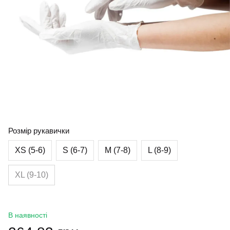
Розмір рукавички
XS (5-6)
S (6-7)
M (7-8)
L (8-9)
XL (9-10)
В наявності