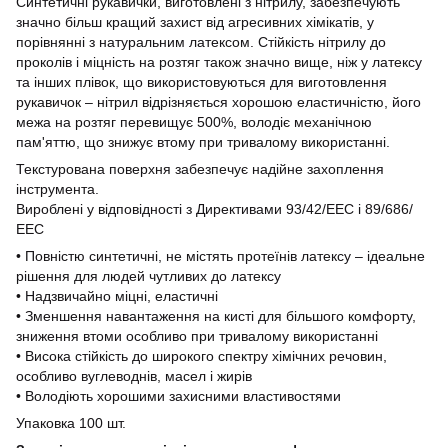
Синтетичні рукавички, виготовлені з нітрилу, забезпечують
значно більш кращий захист від агресивних хімікатів, у
порівнянні з натуральним латексом. Стійкість нітрилу до
проколів і міцність на розтяг також значно вище, ніж у латексу
та інших плівок, що використовуються для виготовлення
рукавичок – нітрил відрізняється хорошою еластичністю, його
межа на розтяг перевищує 500%, володіє механічною
пам'яттю, що знижує втому при тривалому використанні.
Текстурована поверхня забезпечує надійне захоплення
інструмента.
Вироблені у відповідності з Директивами 93/42/ЕЕС і 89/686/
ЕЕС
• Повністю синтетичні, не містять протеїнів латексу – ідеальне
рішення для людей чутливих до латексу
• Надзвичайно міцні, еластичні
• Зменшення навантаження на кисті для більшого комфорту,
зниження втоми особливо при тривалому використанні
• Висока стійкість до широкого спектру хімічних речовин,
особливо вуглеводнів, масел і жирів
• Володіють хорошими захисними властивостями
Упаковка 100 шт.