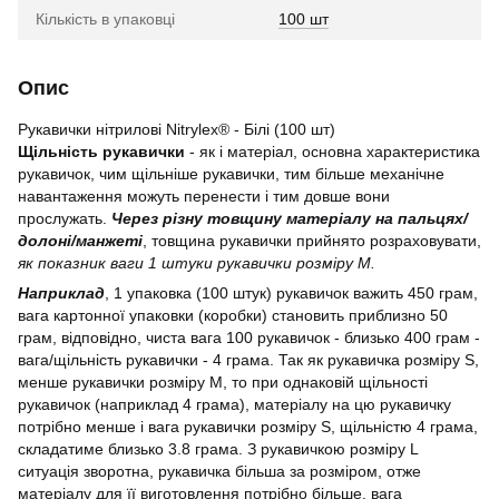
Кількість в упаковці
100 шт
Опис
Рукавички нітрилові Nitrylex® - Білі (100 шт)
Щільність рукавички
- як і матеріал, основна характеристика
рукавичок, чим щільніше рукавички, тим більше механічне
навантаження можуть перенести і тим довше вони
прослужать.
Через різну товщину матеріалу на пальцях/
долоні/манжеті
, товщина рукавички прийнято розраховувати,
як показник ваги 1 штуки рукавички розміру М.
Наприклад
, 1 упаковка (100 штук) рукавичок важить 450 грам,
вага картонної упаковки (коробки) становить приблизно 50
грам, відповідно, чиста вага 100 рукавичок - близько 400 грам -
вага/щільність рукавички - 4 грама. Так як рукавичка розміру S,
менше рукавички розміру М, то при однаковій щільності
рукавичок (наприклад 4 грама), матеріалу на цю рукавичку
потрібно менше і вага рукавички розміру S, щільністю 4 грама,
складатиме близько 3.8 грама. З рукавичкою розміру L
ситуація зворотна, рукавичка більша за розміром, отже
матеріалу для її виготовлення потрібно більше, вага