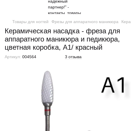
Товары для ногтей
Фрезы для аппаратного маникюра
Кера
Керамическая насадка - фреза для
аппаратного маникюра и педикюра,
цветная коробка, A1/ красный
Артикул:
004564
3 отзыва