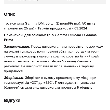
Опис
Тест-смужки Gamma DM, 50 шт (Dimond/Prima), 50 шт (2
упаковки по 25 шт) -
Термін придатності - 09.2024
Призначені для глюкометрів Gamma Dimond і Gamma
Prima
Застосування
: Перед використанням перевірте номер коду
на екрані і упаковці, вони повинні збігатися. Вставити тест-
смужку в глюкометр і нанесіть краплю крові на бічний край
жовтого віконця тест-смужки. Через 5 секунд з'явиться
результат. Не використовувати після закінчення терміну
придатності.
Зберігання
: Зберігати в сухому прохолодному місці, при
температурі від +2C⁰ до +32C⁰. Після відкриття упаковки
(баночки) смужки слід використати протягом
6 місяців.
Відгуки