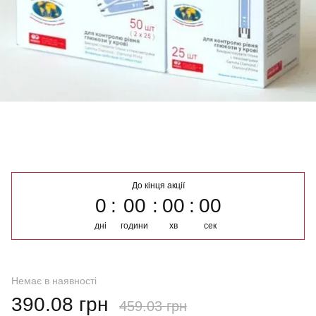
До кінця акції
0
00
00
00
дні
години
хв
сек
Немає в наявності
390.08 грн
459.03 грн