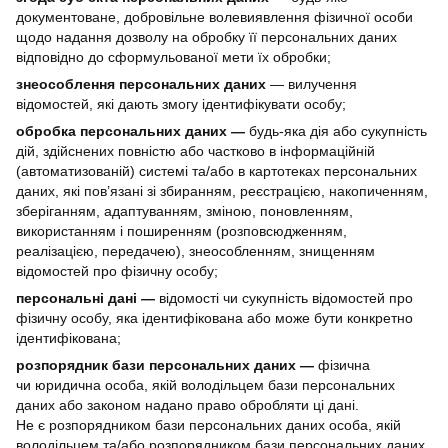
документоване, добровільне волевиявлення фізичної особи
щодо надання дозволу на обробку її персональних даних
відповідно до сформульованої мети їх обробки;
знеособлення персональних даних
— вилучення
відомостей, які дають змогу ідентифікувати особу;
обробка персональних даних —
будь-яка дія або сукупність
дій, здійснених повністю або частково в інформаційній
(автоматизованій) системі та/або в картотеках персональних
даних, які пов’язані зі збиранням, реєстрацією, накопиченням,
зберіганням, адаптуванням, зміною, поновленням,
використанням і поширенням (розповсюдженням,
реалізацією, передачею), знеособленням, знищенням
відомостей про фізичну особу;
персональні дані —
відомості чи сукупність відомостей про
фізичну особу, яка ідентифікована або може бути конкретно
ідентифікована;
розпорядник бази персональних даних —
фізична
чи юридична особа, якій володільцем бази персональних
даних або законом надано право обробляти ці дані.
Не є розпорядником бази персональних даних особа, якій
володільцем та/або розпорядником бази персональних даних