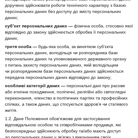
доручено здійснювати роботи технічного характеру з базою
персональних даних без доступу до змісту персональних
даних;
суб’єкт персональних даних —
фізична особа, стосовно якої
відповідно до закону здійснюється обробка її персональних
даних;
третя особа —
будь-яка особа, за винятком суб’єкта
персональних даних, володільця чи розпорядника бази
персональних даних та уповноваженого державного органу
з питань захисту персональних даних, якій володільцем
чи розпорядником бази персональних даних здійснюється
передача персональних даних відповідно до закону;
особливі категорії даних —
персональні дані про расове
або етнічне походження, політичні, релігійні або світоглядні
переконання, членство в політичних партіях та професійних
спілках, а також даних, що стосуються здоров’я чи статевого
життя.
1.2. Дане Положення обов’язкове для застосування
відповідальною особою та співробітниками продавця, які
безпосередньо здійснюють обробку та/або мають доступ
до персональних даних у зв’язку з виконанням своїх