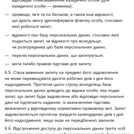
юридичної особи — заявника);
прізвище, ім'я та по батькові, а також інші відомості,
що дають змогу ідентифікувати фізичну особу, стосовно
якої робиться запит;
відомості про базу персональних даних, стосовно якої
подається запит, чи відомості про володільця
чи розпорядника цієї бази персональних даних;
перелік персональних даних, що запитуються;
мета та/або правові підстави для запиту.
6.5. Строк вивчення запиту на предмет його задоволення
не може перевищувати десяти робочих днів з дня його
надходження. Протягом цього строку володілець бази
персональних даних доводить до відома особи, яка подає
запит, що запит буде задоволене або відповідні персональні
дані не підлягають наданню, із зазначенням підстави,
визначеної у відповідному нормативно-правовому акті. Запит
задовольняється протягом тридцяти календарних днів з дня
його надходження, якщо інше не передбачено законом.
6.6. Відстрочення доступу до персональних даних третіх осіб