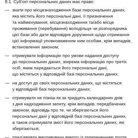
8.1. Суб'єкт персональних даних має право:
знати про місцезнаходження бази персональних даних,
яка містить його персональні дані, її призначення
та найменування, місцезнаходження та/або місце
проживання (перебування) володільця чи розпорядника
цієї бази або дати відповідне доручення щодо отримання
цієї інформації уповноваженим ним особам, крім випадків,
встановлених законом;
отримувати інформацію про умови надання доступу
до персональних даних, зокрема інформацію про третіх
осіб, яким передаються його персональні дані,
що містяться у відповідній базі персональних даних;
на доступ до своїх персональних даних, що містяться
у відповідній базі персональних даних;
отримувати не пізніш як за тридцять календарних днів
з дня надходження запиту, крім випадків, передбачених
законом, відповідь про те, чи зберігаються його
персональні дані у відповідній базі персональних даних,
а також отримувати зміст його персональних даних, які
зберігаються;
пред'являти вмотивовану вимогу із запереченням проти