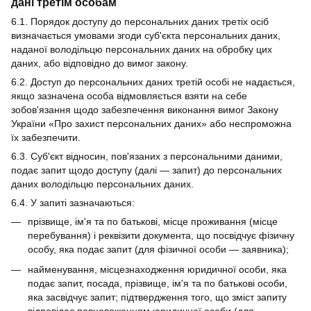
дані третім особам
6.1. Порядок доступу до персональних даних третіх осіб
визначається умовами згоди суб'єкта персональних даних,
наданої володільцю персональних даних на обробку цих
даних, або відповідно до вимог закону.
6.2. Доступ до персональних даних третій особі не надається,
якщо зазначена особа відмовляється взяти на себе
зобов'язання щодо забезпечення виконання вимог Закону
України «Про захист персональних даних» або неспроможна
їх забезпечити.
6.3. Суб'єкт відносин, пов'язаних з персональними даними,
подає запит щодо доступу (далі — запит) до персональних
даних володільцю персональних даних.
6.4. У запиті зазначаються:
прізвище, ім'я та по батькові, місце проживання (місце
перебування) і реквізити документа, що посвідчує фізичну
особу, яка подає запит (для фізичної особи — заявника);
найменування, місцезнаходження юридичної особи, яка
подає запит, посада, прізвище, ім'я та по батькові особи,
яка засвідчує запит; підтвердження того, що зміст запиту
відповідає повноваженням юридичної особи (для