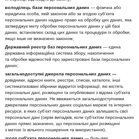
володілець бази персональних даних
— фізична або
юридична особа, якій законом або за згодою суб’єкта
персональних даних надано право на обробку цих даних, яка
затверджує мету обробки персональних даних у цій базі
даних, встановлює склад цих даних та процедури їх обробки,
якщо інше не визначено законом;
Державний реєстр баз персональних даних
— єдина
державна інформаційна система збору, накопичення
та обробки відомостей про зареєстровані бази персональних
даних;
загальнодоступні джерела персональних даних —
довідники, адресні книги, реєстри, списки, каталоги, інші
систематизовані збірники відкритої інформації, які містять
персональні дані, розміщені та опубліковані з відома суб’єкта
персональних даних. Не вважаються загальнодоступними
джерелами персональних даних соціальні мережі та інтернет-
ресурси, в яких суб’єкт персональних даних залишають свої
персональні дані (окрім випадків, коли суб’єктом персональних
даних прямо зазначено, що персональні дані розміщені
з метою їх вільного поширення та використання);
згода суб’єкта персональних даних
— будь-яке