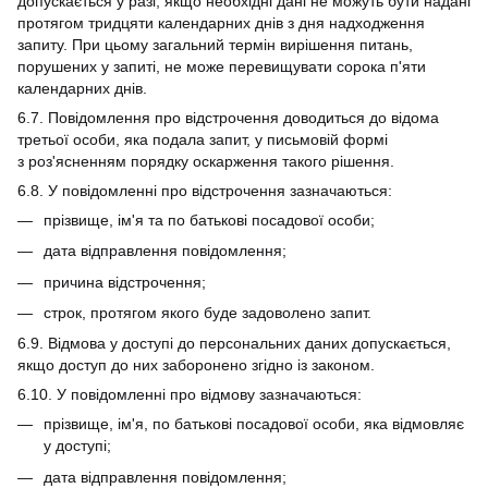
допускається у разі, якщо необхідні дані не можуть бути надані
протягом тридцяти календарних днів з дня надходження
запиту. При цьому загальний термін вирішення питань,
порушених у запиті, не може перевищувати сорока п'яти
календарних днів.
6.7. Повідомлення про відстрочення доводиться до відома
третьої особи, яка подала запит, у письмовій формі
з роз'ясненням порядку оскарження такого рішення.
6.8. У повідомленні про відстрочення зазначаються:
прізвище, ім'я та по батькові посадової особи;
дата відправлення повідомлення;
причина відстрочення;
строк, протягом якого буде задоволено запит.
6.9. Відмова у доступі до персональних даних допускається,
якщо доступ до них заборонено згідно із законом.
6.10. У повідомленні про відмову зазначаються:
прізвище, ім'я, по батькові посадової особи, яка відмовляє
у доступі;
дата відправлення повідомлення;