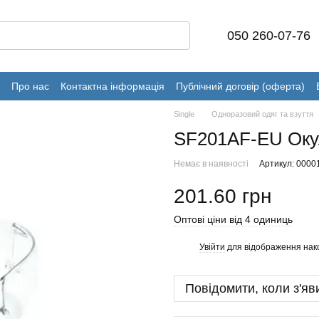
050 260-07-76
Про нас
Контактна інформація
Публічний договір (оферта)
Single
Одноразовий одяг та взуття
SF201AF-EU Окул
Немає в наявності
Артикул: 0000
201.60 грн
Оптові ціни від 4 одиниць
Увійти
для відображення нак
%
Повідомити, коли з'яв