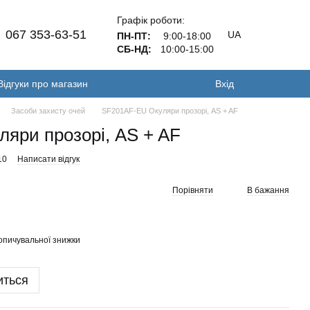
Графік роботи:
067 353-63-51
UA
ПН-ПТ:
9:00-18:00
СБ-НД:
10:00-15:00
Відгуки про магазин
Вхід
Засоби захисту очей
SF201AF-EU Окуляри прозорі, AS + AF
яри прозорі, AS + AF
10
Написати відгук
Порівняти
В бажання
опичувальної знижки
иться