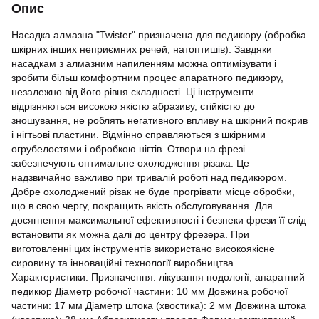
Опис
Насадка алмазна "Twister" призначена для педикюру (обробка
шкірних інших неприємних речей, натоптишів). Завдяки
насадкам з алмазним напиленням можна оптимізувати і
зробити більш комфортним процес апаратного педикюру,
незалежно від його рівня складності. Ці інструменти
відрізняються високою якістю абразиву, стійкістю до
зношування, не роблять негативного впливу на шкірний покрив
і нігтьові пластини. Відмінно справляються з шкірними
огрубелостями і обробкою нігтів. Отвори на фрезі
забезпечують оптимальне охолодження різака. Це
надзвичайно важливо при тривалій роботі над педикюром.
Добре охолоджений різак не буде прогрівати місце обробки,
що в свою чергу, покращить якість обслуговування. Для
досягнення максимальної ефективності і безпеки фрези її слід
встановити як можна далі до центру фрезера. При
виготовленні цих інструментів використано високоякісне
сировину та інноваційні технології виробництва.
Характеристики: Призначення: лікування подології, апаратний
педикюр Діаметр робочої частини: 10 мм Довжина робочої
частини: 17 мм Діаметр штока (хвостика): 2 мм Довжина штока