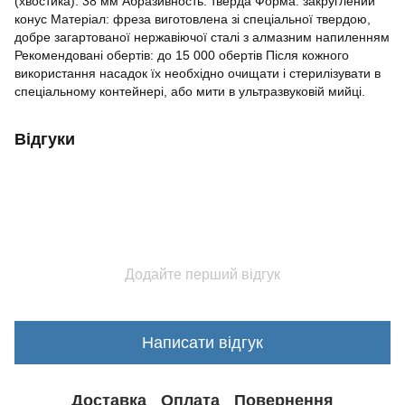
(хвостика): 38 мм Абразивность: тверда Форма: закруглений
конус Матеріал: фреза виготовлена зі спеціальної твердою,
добре загартованої нержавіючої сталі з алмазним напиленням
Рекомендовані обертів: до 15 000 обертів Після кожного
використання насадок їх необхідно очищати і стерилізувати в
спеціальному контейнері, або мити в ультразвуковій мийці.
Відгуки
Додайте перший відгук
Написати відгук
Доставка
Оплата
Повернення