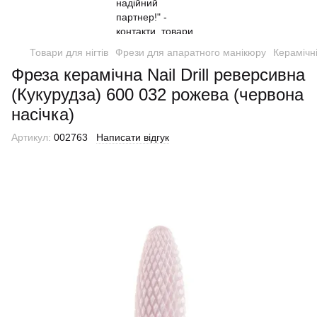
Товари для нігтів
Фрези для апаратного манікюру
Керамічн
Фреза керамічна Nail Drill реверсивна
(Кукурудза) 600 032 рожева (червона
насічка)
Артикул:
002763
Написати відгук