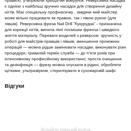
правило, утворюючи хрещатий візерунок. Реверсивна насадка
є однією з найбільш зручних насадок для створення дизайну
нігтів. Має спеціальну профнасечку , завдяки якій майстер
може вільно працювати як правою, так і лівою рукою (для
лівшів). Реверсивна фреза Nail Drill "Кукурудза" - призначена
для корекції нігтів, випила лінії посмішки френча і швидкого
зняття матеріалу. Переваги моделей з реверсом: зручність у
роботі для майстрів-правшів і лівшів; зменшення проміжних
операцій — можна рідше замінювати насадки, виконувати різні
процедури; тривалий термін служби — до п'яти років при
інтенсивному професійному використанні; проста очищення
та дезінфекція — фрезу можна опускати в рідині, обробляти
щітками, ультразвуком, стерилізувати в сухожаровій шафі.
Відгуки
Додайте перший відгук