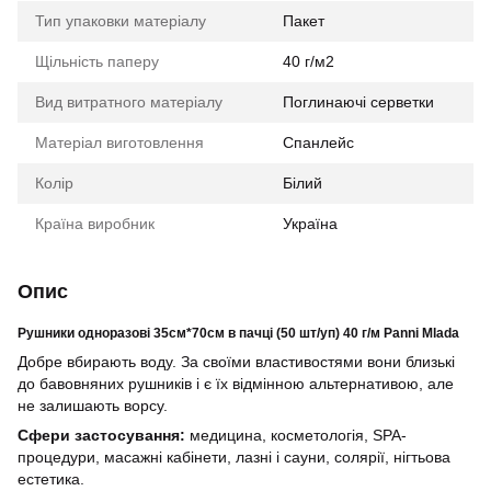
Тип упаковки матеріалу
Пакет
Щільність паперу
40 г/м2
Вид витратного матеріалу
Поглинаючі серветки
Матеріал виготовлення
Спанлейс
Колір
Білий
Країна виробник
Україна
Опис
Рушники одноразові 35см*70см в пачці (50 шт/уп) 40 г/м Panni Mlada
Добре вбирають воду. За своїми властивостями вони близькі
до бавовняних рушників і є їх відмінною альтернативою, але
не залишають ворсу.
Сфери застосування:
медицина, косметологія, SPA-
процедури, масажні кабінети, лазні і сауни, солярії, нігтьова
естетика.