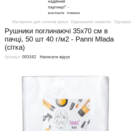
Матеріали для салонів краси
Одноразові серветки
Одноразо
Рушники поглинаючі 35х70 см в
пачці, 50 шт 40 г/м2 - Panni Mlada
(сітка)
Артикул:
003162
Написати відгук