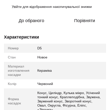
Увійти
для відображення накопичувальної знижки
%
До обраного
Порівняти
Характеристики
Номер
D5
Стан
Новое
Материал
изготовления
Кераміка
насадки
Колір
Червоний
Конус, Циліндр, Кулька мікро, Усічений
тонкий конус, Краплеподібна, Звужена,
Форма
Звужений конус, Зворотний конус,
насадок
Овал, Округла, Фісурна, Еліпс,
«Зірочка»