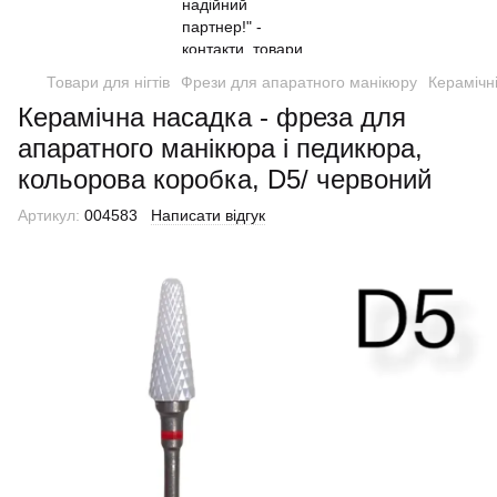
Товари для нігтів
Фрези для апаратного манікюру
Керамічн
Керамічна насадка - фреза для
апаратного манікюра і педикюра,
кольорова коробка, D5/ червоний
Артикул:
004583
Написати відгук