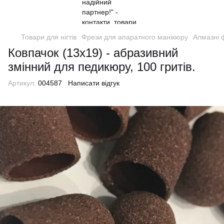
Товари для нігтів
Фрези для апаратного манікюру
Алмазні 
Ковпачок (13х19) - абразивний
змінний для педикюру, 100 гритів.
Артикул:
004587
Написати відгук