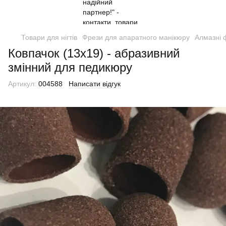
Товари для нігтів
Фрези для апаратного манікюру
Алмазні 
Ковпачок (13х19) - абразивний
змінний для педикюру
Артикул:
004588
Написати відгук