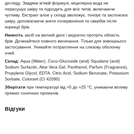
догляду. Завдяки м'якій формулі, міцелярна вода не
пересушує шкіру та підходить для всіх типів, включаючи
чутливу. Екстракт алое у складі зволожує, тонізує та заспокоює
шкіру, допомагаючи зняти почервоніння та свербіж після
корекції брів.
Нанесіть
засіб на ватний диск і акуратно протріть область
брів. Дочекайтеся повного висихання. Тільки для зовнішнього
застосування. Уникайте потрапляння на слизову оболонку
очей.
Склад:
Aqua (Water), Coco-Glucoside (and) Squalane (and)
Sodium Surfactin, Aloe Vera Gel, Panthenol, Parfum (Fragrance),
Propylene Glycol, EDTA, Citric Acid, Sodium Benzoate, Potassium
Sorbate, Colorant (CI 42090).
Зберігати
при температурі від +5 до +25 °С, уникаючи впливу
прямих сонячних променів.
Відгуки