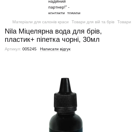
Матеріали для салонів краси
Товари для вій та брів
Товари 
Nila Міцелярна вода для брів,
пластик+ піпетка чорні, 30мл
Артикул:
005245
Написати відгук