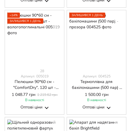
Оптові ціни
Оптові ціни
−14%
ЗАЛИШИВСЯ 1 ДЕНЬ
ЗАЛИШИВСЯ 1 ДЕНЬ
28
Артикул: 005019
Артикул: 004525
Пелюшки 90*60 см -
Термоплівка для
"ComfortDry", 120 шт -
бахіломашини (500 пар) -
вологопоглинальні
прозора
1 048.77 грн
1 500.00 грн
1 219.62 грн
В наявності
В наявності
Оптові ціни
Оптові ціни