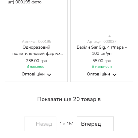
4
Артикул: 000195
Артикул: 000027
Одноразовий
Бахіли SanGig, 4 г/пара -
поліетиленовий фартух
100 шт/уп
SanGig, Standart -
238.00 грн
55.00 грн
Блакитний (упаковка 100
В наявності
В наявності
шт)
Оптові ціни
Оптові ціни
Показати ще 20 товарів
Назад
Вперед
1
з 151