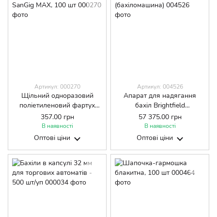
Артикул: 000270
Артикул: 004526
Щільний одноразовий
Апарат для надягання
поліетиленовий фартух
бахіл Brightfield
SanGig MAX, 100 шт
(бахіломашина)
357.00 грн
57 375.00 грн
В наявності
В наявності
Оптові ціни
Оптові ціни